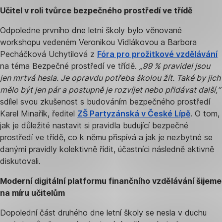
Učitel v roli tvůrce bezpečného prostředí ve třídě
Odpoledne prvního dne letní školy bylo věnované
workshopu vedeném Veronikou Vidlákovou a Barbora
Pecháčková Uchytilová z
Fóra pro prožitkové vzdělávání
na téma Bezpečné prostředí ve třídě.
„99 % pravidel jsou
jen mrtvá hesla. Je opravdu potřeba školou žít. Také by jich
mělo být jen pár a postupně je rozvíjet nebo přidávat další,”
sdílel svou zkušenost s budováním bezpečného prostředí
Karel Minařík, ředitel
ZŠ Partyzánská v České Lípě
. O tom,
jak je důležité nastavit si pravidla budující bezpečné
prostředí ve třídě, co k němu přispívá a jak je nezbytné se
danými pravidly kolektivně řídit, účastníci následně aktivně
diskutovali.
Moderní digitální platformu finančního vzdělávání šijeme
na míru učitelům
Dopolední část druhého dne letní školy se nesla v duchu