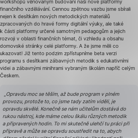
workshopů věnovaným budování naší nové platformy
finančního vzdělávání. Cennou zpětnou vazbu jsme sbírali
nejen k desítkám nových metodických materiálů
zpracovaných do hravé formy digitální výuky, ale také
k části platformy určené samotným pedagogům a jejich
rozvoji v oblasti finančních témat, či vzhledu a obsahu
domovské stránky celé platformy. A že jsme měli co
ukazovat! Již tento podzim zpřístupníme beta verzi
programu s desítkami zábavných metodik s edukativními
videi a zábavnými minihrami vybraným školám napříč celým
Českem.
„
Opravdu moc se těším, až bude program v plném
provozu, protože to, co jsme tady zatím viděli, je
opravdu skvělé. Konečně se nám učitelům dostává do
rukou nástroj, kde máme celou škálu různých metodik
a připravených hodin. To mi skutečně ulehčí tu práci při
přípravě a může se opravdu soustředit na to, abych