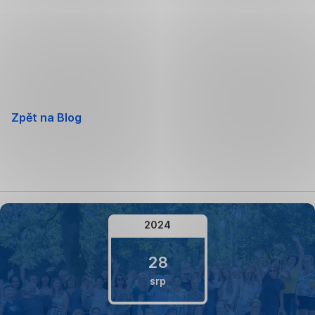
Přeskočit
navigaci
Zpět na Blog
2024
28
srp