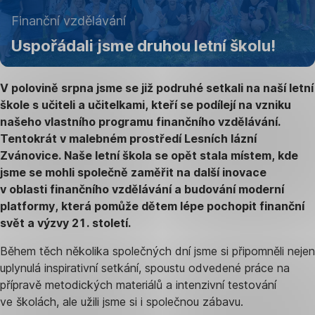
28.
Finanční vzdělávání
srpna
Uspořádali jsme druhou letní školu!
2024
V polovině srpna jsme se již podruhé setkali na naší letní
škole s učiteli a učitelkami, kteří se podílejí na vzniku
našeho vlastního programu finančního vzdělávání.
Tentokrát v malebném prostředí Lesních lázní
Zvánovice. Naše letní škola se opět stala místem, kde
jsme se mohli společně zaměřit na další inovace
v oblasti finančního vzdělávání a budování moderní
platformy, která pomůže dětem lépe pochopit finanční
svět a výzvy 21. století.
Během těch několika společných dní jsme si připomněli nejen
uplynulá inspirativní setkání, spoustu odvedené práce na
přípravě metodických materiálů a intenzivní testování
ve školách, ale užili jsme si i společnou zábavu.