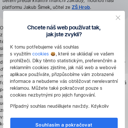
dětem předal kvalitní finanční základy,”
hodnotí naši
platformu Jakub Šimek, učitel ze
ZŠ Hrob
.
Chcete náš web používat tak,
Odpoledne nám Barbora Halířová a Aneta Pešková Horká
jak jste zvyklí?
z
Institutu prevence a řešení předlužení
přiblížily tíživé
téma “Zadlužení jako stigma”. Výklad o tom, jak moc je
K tomu potřebujeme váš souhlas
situace vážná, co k zadlužení společnosti vede a jaké jsou
s využitím
cookies
, které se ukládají ve vašem
možnosti pomoci, zakončili všichni účastníci i společnou
prohlížeči. Díky těmto statistickým, preferenčním a
diskuzí a sdílením osobních zkušeností ze svých tříd. „
Učte
reklamním cookies zjistíme, jak náš web a webové
děti raději to, jaká mají práva a kde si mohou říci o pomoc,
aplikace používáte, přizpůsobíme vám zobrazené
místo znalostí o produktech a terminologii,”
podtrhla naši
informace a nebudeme vás obtěžovat nerelevantní
formu kompetenčního vzdělávání Barbora Halířová, dluhová
reklamou. Můžete také pokračovat pouze s
poradkyně, lektorka a metodička z Institutu prevence
cookies nezbytnými pro jejich fungování.
a řešení předlužení. Těžké téma pomohla naslouchajícím
učitelům a učitelkám nakonec uvolnit týmová hra
Případný souhlas neudělujete navždy. Kdykoliv
znázorňující nesnadnou cestu z dluhů, která ale měla pro
můžete změnit svůj názor nebo
upravit
všechny hráče šťastný konec, právě díky společné
nastavení
používání cookies ve svém prohlížeči.
kooperaci a pomoci.
Souhlasím a pokračovat