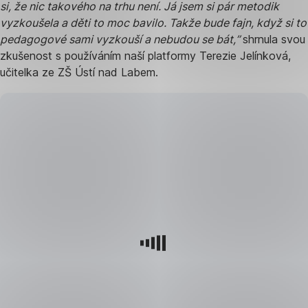
si, že nic takového na trhu není. Já jsem si pár metodik
vyzkoušela a děti to moc bavilo. Takže bude fajn, když si to
pedagogové sami vyzkouší a nebudou se bát,”
shrnula svou
zkušenost s používáním naší platformy Terezie Jelínková,
učitelka ze ZŠ Ústí nad Labem.
Máme
radost
z toho,
jakou
zpětnou
vazbu
jsme
si
z letní
školy
odvezli,