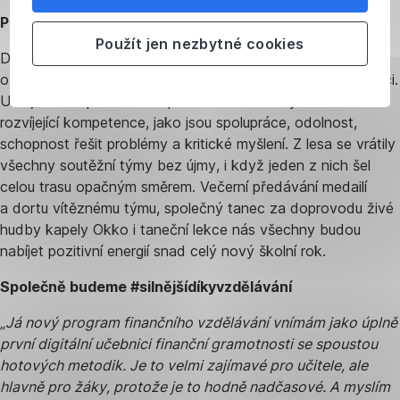
Po práci legraci, i na letní škole
Použít jen nezbytné cookies
Dva dny plné intenzivních debat, sdílení a přemýšlení
o inovacích ve finančním vzdělávání však nebyly jen o práci.
Užili jsme si společně i odpolední venkovní týmovou hru
rozvíjející kompetence, jako jsou spolupráce, odolnost,
schopnost řešit problémy a kritické myšlení. Z lesa se vrátily
všechny soutěžní týmy bez újmy, i když jeden z nich šel
celou trasu opačným směrem. Večerní předávání medailí
a dortu vítěznému týmu, společný tanec za doprovodu živé
hudby kapely Okko i taneční lekce nás všechny budou
nabíjet pozitivní energií snad celý nový školní rok.
Společně budeme #silnějšídíkyvzdělávání
„Já nový program finančního vzdělávání vnímám jako úplně
první digitální učebnici finanční gramotnosti se spoustou
hotových metodik. Je to velmi zajímavé pro učitele, ale
hlavně pro žáky, protože je to hodně nadčasové. A myslím